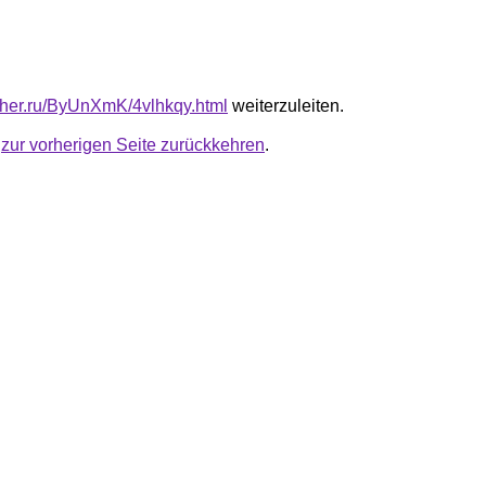
luther.ru/ByUnXmK/4vlhkqy.html
weiterzuleiten.
u
zur vorherigen Seite zurückkehren
.