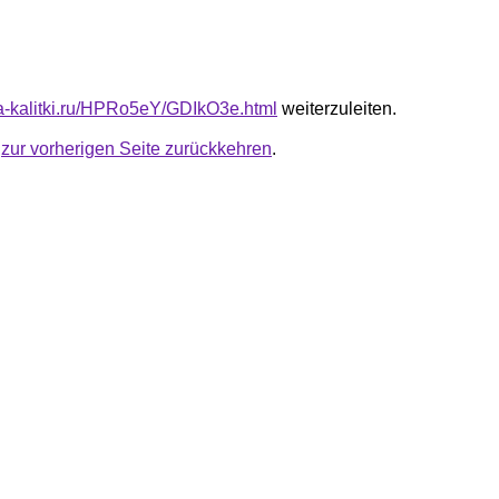
ota-kalitki.ru/HPRo5eY/GDIkO3e.html
weiterzuleiten.
u
zur vorherigen Seite zurückkehren
.