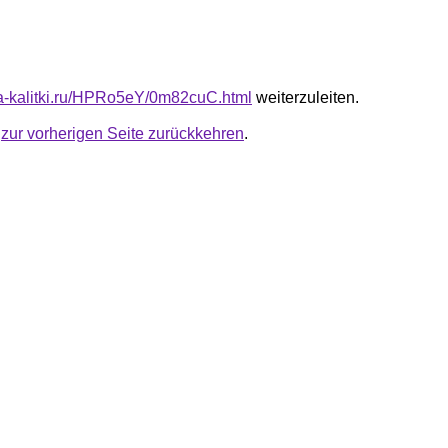
ota-kalitki.ru/HPRo5eY/0m82cuC.html
weiterzuleiten.
u
zur vorherigen Seite zurückkehren
.