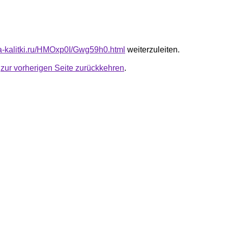
ota-kalitki.ru/HMOxp0I/Gwg59h0.html
weiterzuleiten.
u
zur vorherigen Seite zurückkehren
.