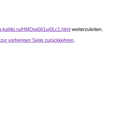
ta-kalitki.ru/HMOxp0I/1uj0Lc1.html
weiterzuleiten.
u
zur vorherigen Seite zurückkehren
.