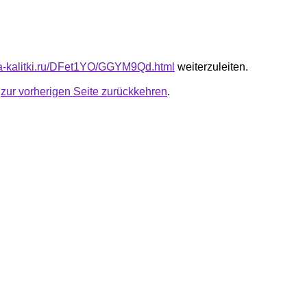
ota-kalitki.ru/DFet1YO/GGYM9Qd.html
weiterzuleiten.
u
zur vorherigen Seite zurückkehren
.