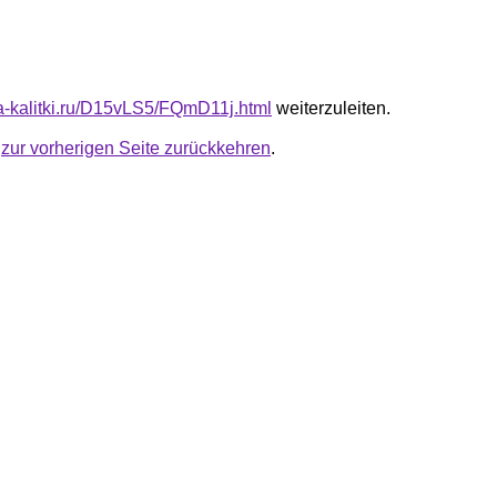
ota-kalitki.ru/D15vLS5/FQmD11j.html
weiterzuleiten.
u
zur vorherigen Seite zurückkehren
.