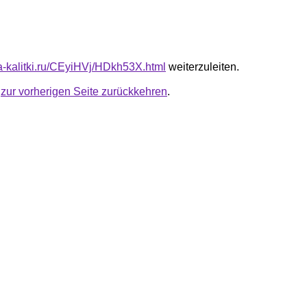
ta-kalitki.ru/CEyiHVj/HDkh53X.html
weiterzuleiten.
u
zur vorherigen Seite zurückkehren
.