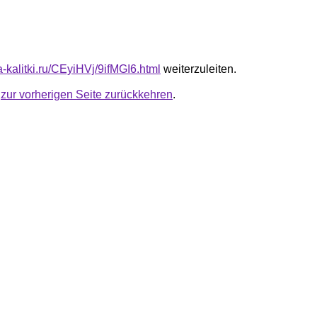
ta-kalitki.ru/CEyiHVj/9ifMGI6.html
weiterzuleiten.
u
zur vorherigen Seite zurückkehren
.