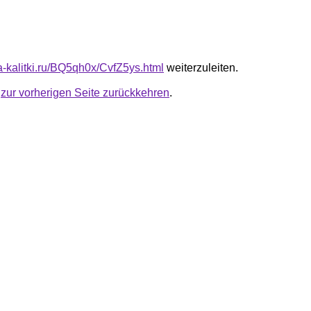
ta-kalitki.ru/BQ5qh0x/CvfZ5ys.html
weiterzuleiten.
u
zur vorherigen Seite zurückkehren
.