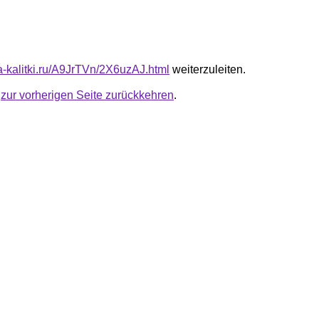
ta-kalitki.ru/A9JrTVn/2X6uzAJ.html
weiterzuleiten.
u
zur vorherigen Seite zurückkehren
.