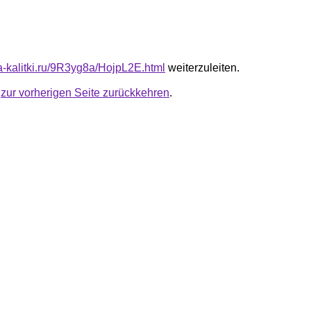
ta-kalitki.ru/9R3yg8a/HojpL2E.html
weiterzuleiten.
u
zur vorherigen Seite zurückkehren
.