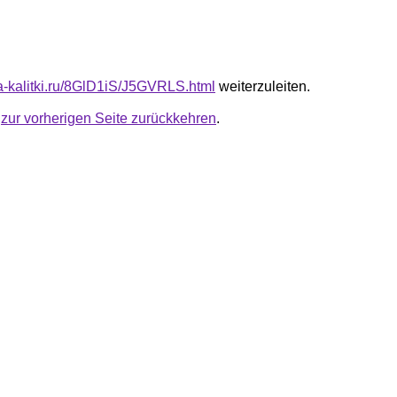
ta-kalitki.ru/8GlD1iS/J5GVRLS.html
weiterzuleiten.
u
zur vorherigen Seite zurückkehren
.