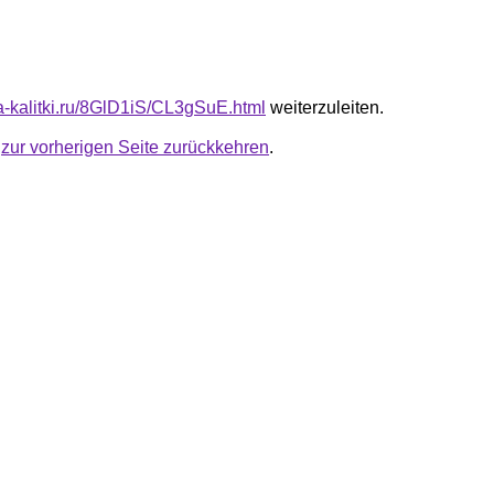
ta-kalitki.ru/8GlD1iS/CL3gSuE.html
weiterzuleiten.
u
zur vorherigen Seite zurückkehren
.