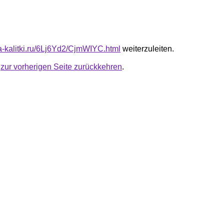
ta-kalitki.ru/6Lj6Yd2/CjmWIYC.html
weiterzuleiten.
u
zur vorherigen Seite zurückkehren
.