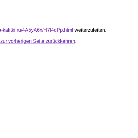
ta-kalitki.ru/4A5yA6x/H7l4qPp.html
weiterzuleiten.
u
zur vorherigen Seite zurückkehren
.