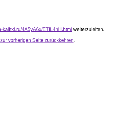
ta-kalitki.ru/4A5yA6x/ETIL4nH.html
weiterzuleiten.
u
zur vorherigen Seite zurückkehren
.