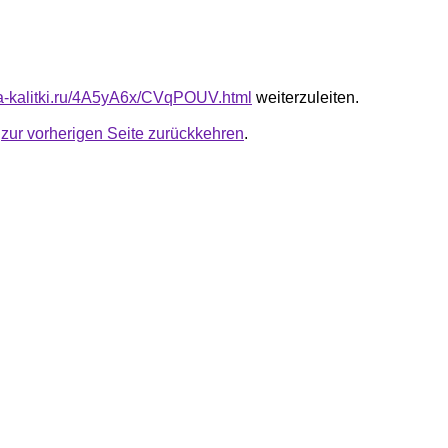
ota-kalitki.ru/4A5yA6x/CVqPOUV.html
weiterzuleiten.
u
zur vorherigen Seite zurückkehren
.