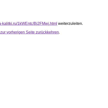
ta-kalitki.ru/1kWEntc/Bj2FMwj.html
weiterzuleiten.
u
zur vorherigen Seite zurückkehren
.