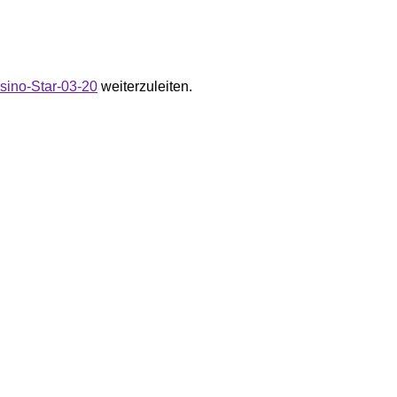
sino-Star-03-20
weiterzuleiten.