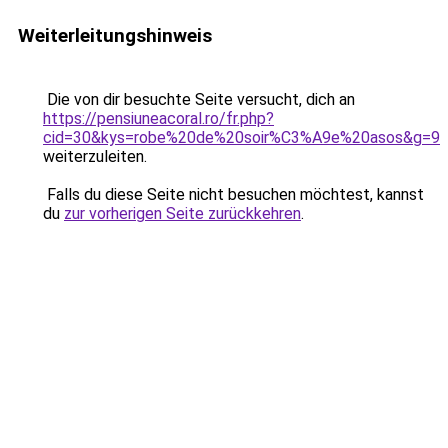
Weiterleitungshinweis
Die von dir besuchte Seite versucht, dich an
https://pensiuneacoral.ro/fr.php?
cid=30&kys=robe%20de%20soir%C3%A9e%20asos&g=9
weiterzuleiten.
Falls du diese Seite nicht besuchen möchtest, kannst
du
zur vorherigen Seite zurückkehren
.