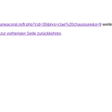
siuneacoral.ro/fr.php?cid=30&kys=clae%20chaussure&g=9
weite
u
zur vorherigen Seite zurückkehren
.