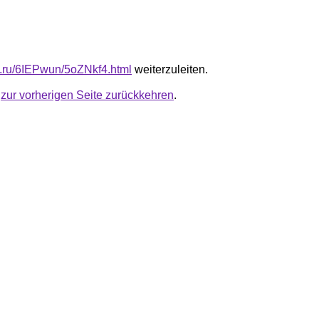
fb.ru/6IEPwun/5oZNkf4.html
weiterzuleiten.
u
zur vorherigen Seite zurückkehren
.