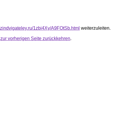
azindvigateley.ru/1zbi4Xy/A9FOtSb.html
weiterzuleiten.
u
zur vorherigen Seite zurückkehren
.