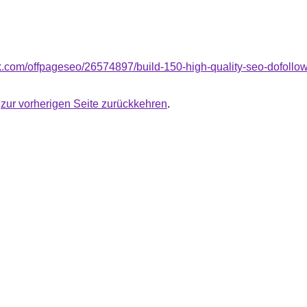
rk.com/offpageseo/26574897/build-150-high-quality-seo-dofollo
u
zur vorherigen Seite zurückkehren
.