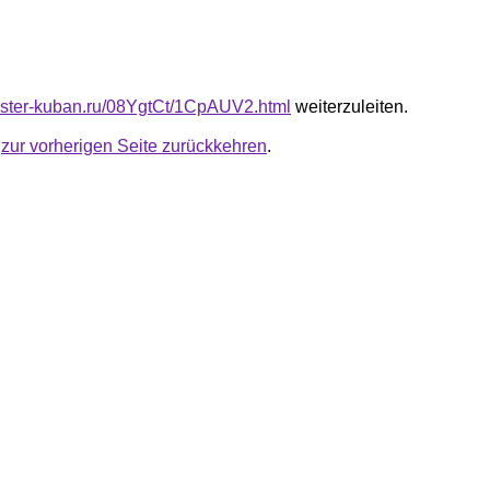
master-kuban.ru/08YgtCt/1CpAUV2.html
weiterzuleiten.
u
zur vorherigen Seite zurückkehren
.