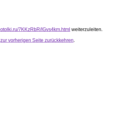
e-potolki.ru/7KKzRbR/IGvs4km.html
weiterzuleiten.
u
zur vorherigen Seite zurückkehren
.